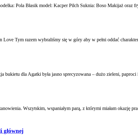
 modelka: Pola Błasik model: Kacper Pilch Suknia: Boso Makijaż oraz f
 in Love Tym razem wybraliśmy się w góry aby w pełni oddać charakt
bukietu dla Agatki była jasno sprecyzowana – dużo zieleni, paproci
stanowienia. Wszytskim, wspaniałym parą, z którymi miałam okazję pr
li głównej