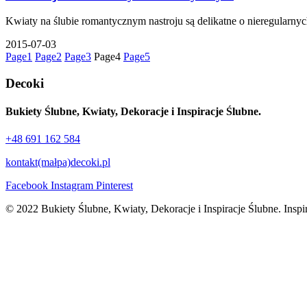
Kwiaty na ślubie romantycznym nastroju są delikatne o nieregularnyc
2015-07-03
Page
1
Page
2
Page
3
Page
4
Page
5
Decoki
Bukiety Ślubne, Kwiaty, Dekoracje i Inspiracje Ślubne.
+48 691 162 584
kontakt(małpa)decoki.pl
Facebook
Instagram
Pinterest
© 2022 Bukiety Ślubne, Kwiaty, Dekoracje i Inspiracje Ślubne. Inspi