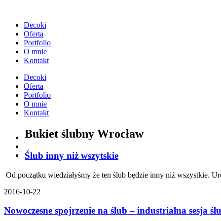
Przejdź
do
Decoki
treści
Oferta
Portfolio
O mnie
Kontakt
Decoki
Oferta
Portfolio
O mnie
Kontakt
Bukiet ślubny Wrocław
Ślub inny niż wszytskie
Od początku wiedziałyśmy że ten ślub będzie inny niż wszystkie. U
2016-10-22
Nowoczesne spojrzenie na ślub – industrialna sesja śl