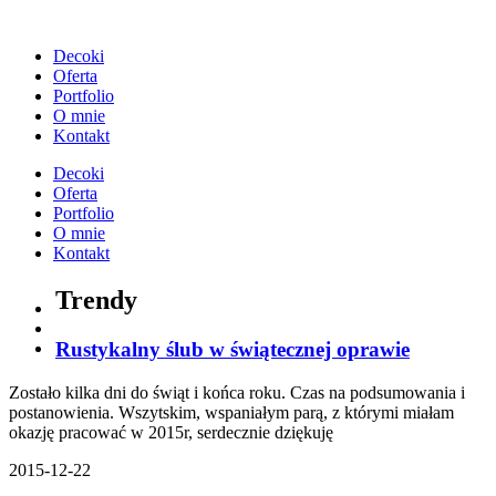
Przejdź
do
Decoki
treści
Oferta
Portfolio
O mnie
Kontakt
Decoki
Oferta
Portfolio
O mnie
Kontakt
Trendy
Rustykalny ślub w świątecznej oprawie
Zostało kilka dni do świąt i końca roku. Czas na podsumowania i
postanowienia. Wszytskim, wspaniałym parą, z którymi miałam
okazję pracować w 2015r, serdecznie dziękuję
2015-12-22