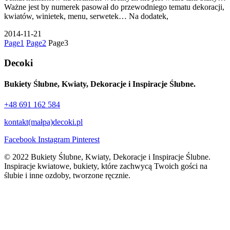
Ważne jest by numerek pasował do przewodniego tematu dekoracji,
kwiatów, winietek, menu, serwetek… Na dodatek,
2014-11-21
Page
1
Page
2
Page
3
Decoki
Bukiety Ślubne, Kwiaty, Dekoracje i Inspiracje Ślubne.
+48 691 162 584
kontakt(małpa)decoki.pl
Facebook
Instagram
Pinterest
© 2022 Bukiety Ślubne, Kwiaty, Dekoracje i Inspiracje Ślubne.
Inspiracje kwiatowe, bukiety, które zachwycą Twoich gości na
ślubie i inne ozdoby, tworzone ręcznie.