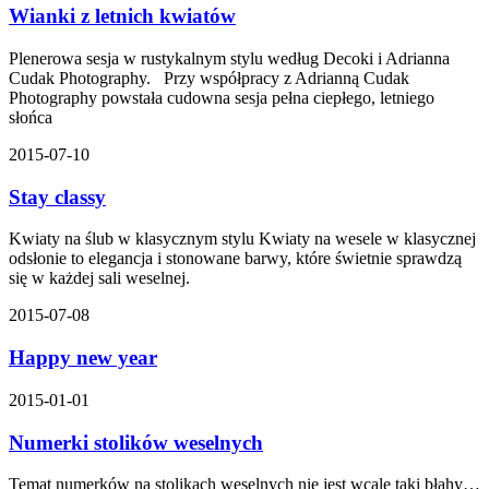
Wianki z letnich kwiatów
Plenerowa sesja w rustykalnym stylu według Decoki i Adrianna
Cudak Photography. Przy współpracy z Adrianną Cudak
Photography powstała cudowna sesja pełna ciepłego, letniego
słońca
2015-07-10
Stay classy
Kwiaty na ślub w klasycznym stylu Kwiaty na wesele w klasycznej
odsłonie to elegancja i stonowane barwy, które świetnie sprawdzą
się w każdej sali weselnej.
2015-07-08
Happy new year
2015-01-01
Numerki stolików weselnych
Temat numerków na stolikach weselnych nie jest wcale taki błahy…