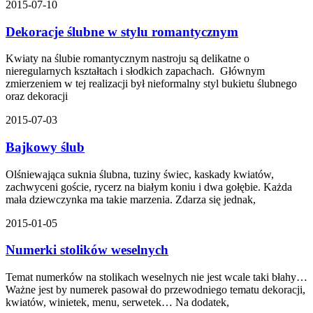
2015-07-10
Dekoracje ślubne w stylu romantycznym
Kwiaty na ślubie romantycznym nastroju są delikatne o
nieregularnych kształtach i słodkich zapachach. Głównym
zmierzeniem w tej realizacji był nieformalny styl bukietu ślubnego
oraz dekoracji
2015-07-03
Bajkowy ślub
Olśniewająca suknia ślubna, tuziny świec, kaskady kwiatów,
zachwyceni goście, rycerz na białym koniu i dwa gołębie. Każda
mała dziewczynka ma takie marzenia. Zdarza się jednak,
2015-01-05
Numerki stolików weselnych
Temat numerków na stolikach weselnych nie jest wcale taki błahy…
Ważne jest by numerek pasował do przewodniego tematu dekoracji,
kwiatów, winietek, menu, serwetek… Na dodatek,