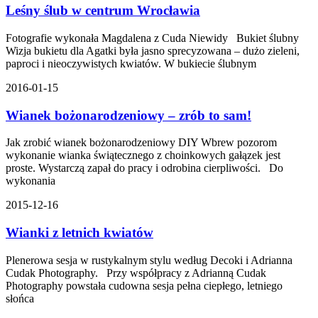
Leśny ślub w centrum Wrocławia
Fotografie wykonała Magdalena z Cuda Niewidy Bukiet ślubny
Wizja bukietu dla Agatki była jasno sprecyzowana – dużo zieleni,
paproci i nieoczywistych kwiatów. W bukiecie ślubnym
2016-01-15
Wianek bożonarodzeniowy – zrób to sam!
Jak zrobić wianek bożonarodzeniowy DIY Wbrew pozorom
wykonanie wianka świątecznego z choinkowych gałązek jest
proste. Wystarczą zapał do pracy i odrobina cierpliwości. Do
wykonania
2015-12-16
Wianki z letnich kwiatów
Plenerowa sesja w rustykalnym stylu według Decoki i Adrianna
Cudak Photography. Przy współpracy z Adrianną Cudak
Photography powstała cudowna sesja pełna ciepłego, letniego
słońca