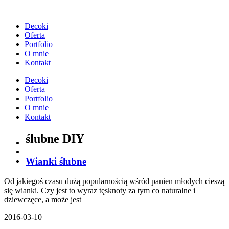
Przejdź
do
Decoki
treści
Oferta
Portfolio
O mnie
Kontakt
Decoki
Oferta
Portfolio
O mnie
Kontakt
ślubne DIY
Wianki ślubne
Od jakiegoś czasu dużą popularnością wśród panien młodych cieszą
się wianki. Czy jest to wyraz tęsknoty za tym co naturalne i
dziewczęce, a może jest
2016-03-10