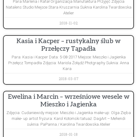
Para Marlena i Rafał Organizacja Manufaktura Przyjęć Zdjęcia
Natalens Studio Miejsce Stara Kruszarnia Suknia Karolina Twardowska
Atelier
2018-11-02
Kasia i Kacper – rustykalny ślub w
Przełęczy Tąpadła
Para: Kasia i Kacper Data: 5-08-2017 Miejsce: Mieszko i Jagienka
Przełęcz Tompadła Zdjęcia: Mariola Żołądź Photgraphy Suknia: Anna
Kara
2018-03-07
Ewelina i Marcin – wrześniowe wesele w
Mieszko i Jagienka
Zdjęcia: Cudaniewidy miejsce: Mieszko i Jagienka make-up: Olga Zięba
make- up artist fryzura: Karol Kotomski tatuaż: DagArt – Mehendi
suknia: PaPanna / Karolina Twardowska Atelier
2018-01-18