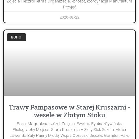
Zdjęcia PieczkoPietras Organizacja, koncept, koordynacja Manufaktura
Przyjęć
2020-01-22
BOHO
Trawy Pampasowe w Starej Kruszarni –
wesele w Złotym Stoku
Para: Magdalena i Józef Zdjęcia: Ewelina Rypina-Cywińska
Photography Miejsce: Stara Kruszrnia – Złoty Stok Suknia: Atelier
Lawenda Buty Panny Młodej Wojas Obrączki Diuczko Garnitur: Pako