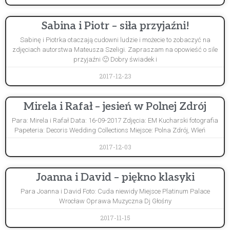
Sabina i Piotr – siła przyjaźni!
Sabinę i Piotrka otaczają cudowni ludzie i możecie to zobaczyć na
zdjęciach autorstwa Mateusza Szeligi. Zapraszam na opowieść o sile
przyjaźni 🙂 Dobry świadek i
2017-12-23
Mirela i Rafał – jesień w Polnej Zdrój
Para: Mirela i Rafał Data: 16-09-2017 Zdjęcia: EM Kucharski fotografia
Papeteria: Decoris Wedding Collections Miejsce: Polna Zdrój, Wleń
2017-12-03
Joanna i David – piękno klasyki
Para Joanna i David Foto: Cuda niewidy Miejsce Platinum Palace
Wrocław Oprawa Muzyczna Dj Głośny
2017-11-15