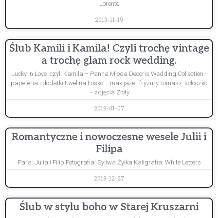
Lorente
2019-11-19
Ślub Kamili i Kamila! Czyli trochę vintage
a trochę glam rock wedding.
Lucky in Love czyli Kamila – Panna Młoda Decoris Wedding Collection -
papeteria i dodatki Ewelina Łośko – makijaże i fryzury Tomasz Tołłoczko
– zdjęcia Złoty
2019-01-07
Romantyczne i nowoczesne wesele Julii i
Filipa
Para: Julia i Filip Fotografia: Syliwa Żyłka Kaligrafia: White Letters
2018-12-27
Ślub w stylu boho w Starej Kruszarni