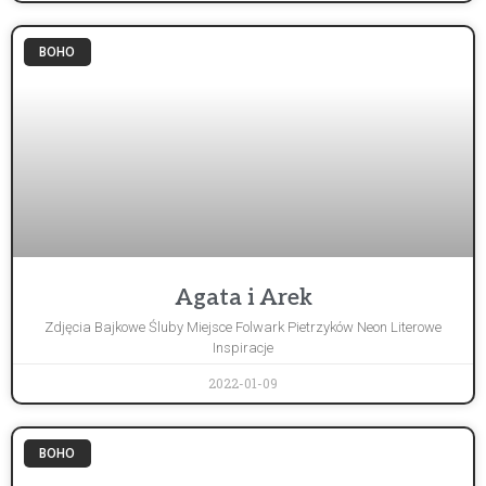
BOHO
Agata i Arek
Zdjęcia Bajkowe Śluby Miejsce Folwark Pietrzyków Neon Literowe
Inspiracje
2022-01-09
BOHO