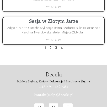
2018-12-27
Sesja w Złotym Jarze
Zdjęcia: Marta Gutsche Stylizacja Roma Szafarek Suknie PaPanna /
Karolina Twardowska atelier Miejsce Złoty Jar
2018-12-27
1
2
3
4
Decoki
Bukiety Ślubne, Kwiaty, Dekoracje i Inspiracje Ślubne.
+48 691 162 584
kontakt(małpa)decoki.pl