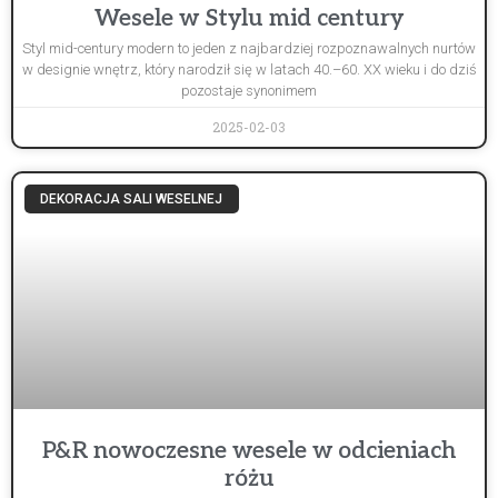
Wesele w Stylu mid century
Styl mid-century modern to jeden z najbardziej rozpoznawalnych nurtów
w designie wnętrz, który narodził się w latach 40.–60. XX wieku i do dziś
pozostaje synonimem
2025-02-03
DEKORACJA SALI WESELNEJ
P&R nowoczesne wesele w odcieniach
różu