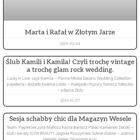
Marta i Rafał w Złotym Jarze
2019-02-04
Ślub Kamili i Kamila! Czyli trochę vintage
a trochę glam rock wedding.
Lucky in Love czyli Kamila – Panna Młoda Decoris Wedding Collection -
papeteria i dodatki Ewelina Łośko – makijaże i fryzury Tomasz Tołłoczko
– zdjęcia Złoty
2019-01-07
Sesja schabby chic dla Magazyn Wesele
Team: Papierove Julia Matłosz Kasia Bartosz Pałac Kamieniec Decoki –
ślub i kwiaty ICON BEAUTY Jagoda Kluczyńska Suknie ślubne – Joanna
Niemiec atelier Showroom Ksis