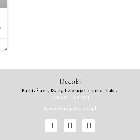
ja
Decoki
Bukiety Ślubne, Kwiaty, Dekoracje i Inspiracje Ślubne.
+48 691 162 584
kontakt(małpa)decoki.pl