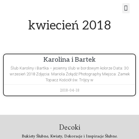
kwiecień 2018
Karolina i Bartek
Ślub Karoliny i Bartka – jesienny ślub w bordowym kolorze Data: 30
wrzesień 2018 Zdjęcia: Mariola Żołądź Photography Miejsca: Zamek
Topacz Kościół św. Trójcy w
2018-04-18
Decoki
Bukiety Ślubne, Kwiaty, Dekoracje i Inspiracje Ślubne.