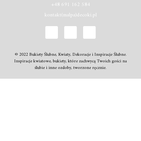
+48 691 162 584
kontakt(małpa)decoki.pl
© 2022 Bukiety Ślubne, Kwiaty, Dekoracje i Inspiracje Ślubne.
Inspiracje kwiatowe, bukiety, które zachwycą Twoich gości na
ślubie i inne ozdoby, tworzone ręcznie.